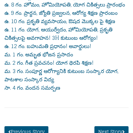
ఉ. 8 గం. హోమం, హోమియోపతి, యోగ చికిత్సలు ప్రారంభం
ఉ. 9 గం. ప్రార్ధన, జ్యోతి ప్రజ్వలన, ఆరోగ్య శిక్షణ ప్రారంబం
ఉ. 10 గం. ప్రకృతి వ్యవసాయం, ఔషద మొక్కల పై శిక్షణ
ఉ. 11 గం. యోగ, ఆయుర్వేదం, హోమియోపతి, ప్రకృతి
చికిత్సలపై అవగాహన! 3H కుటుంబ ఆరోగ్యం!
ఉ. 12 గం. బహుమతి ప్రధానం! అవార్డులు!
మ. 1 గం. అమృత భోజన ప్రసాదం
మ. 2 గం. గీత ప్రవచనం! యోగ థెరపి శిక్షణ!
మ. 3 గం. సంపూర్ణ ఆరోగ్యానికి కుటుంబ సంస్కార యోగ,
పాటశాల సంస్కార విద్య
సా. 4 గం. వందన సమర్పణ
Previous Story
Next Story