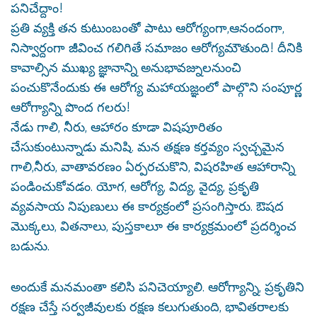
పనిచేద్దాం!
ప్రతి వ్యక్తి తన కుటుంబంతో పాటు ఆరోగ్యంగా,ఆనందంగా,
నిస్వార్దంగా జీవించ గలిగితే సమాజం ఆరోగ్యమౌతుంది! దీనికి
కావాల్సిన ముఖ్య జ్ఞానాన్ని అనుభావజ్నులనుంచి
పంచుకొనేందుకు ఈ ఆరోగ్య మహాయజ్ఞంలో పాల్గొని సంపూర్ణ
ఆరోగ్యాన్ని పొంద గలరు!
నేడు గాలి, నీరు, ఆహారం కూడా విషపూరితం
చేసుకుంటున్నాడు మనిషి. మన తక్షణ కర్తవ్యం స్వచ్చమైన
గాలి,నీరు, వాతావరణం ఏర్పరచుకొని, విషరహిత ఆహారాన్ని
పండించుకోవడం. యోగ, ఆరోగ్య, విద్య, వైద్య, ప్రకృతి
వ్యవసాయ నిపుణులు ఈ కార్యక్రంలో ప్రసంగిస్తారు. ఔషద
మొక్కలు, వితనాలు, పుస్తకాలూ ఈ కార్యక్రమంలో ప్రదర్శించ
బడును.
అందుకే మనమంతా కలిసి పనిచెయ్యాలి. ఆరోగ్యాన్ని, ప్రకృతిని
రక్షణ చేస్తే సర్వజీవులకు రక్షణ కలుగుతుంది, భావితరాలకు