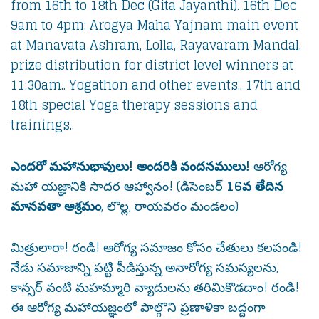
from 16th to 18th Dec (Gita Jayanthi). 16th Dec
9am to 4pm: Arogya Maha Yajnam main event
at Manavata Ashram, Lolla, Rayavaram Mandal.
prize distribution for district level winners at
11:30am.. Yogathon and other events.. 17th and
18th special Yoga therapy sessions and
trainings..
ఎందరో మహానుభావులు! అందరికి వందనములు!
ఆరోగ్య
మహా యజ్ఞానికి సాదర ఆహ్వానం! (డిసెంబర్
16వ తేదిన
మానవతా ఆశ్రమం
, లొల్ల, రాయవరం మండలం)
మిత్రులారా! రండి! ఆరోగ్య సమాజం కోసం చేతులు కలపండి!
నేడు సమాజాన్ని పట్టి పీడిస్తున్న అనారోగ్య సమస్యలను,
కాన్సర్ వంటి మహమ్మారి వ్యాదులను తరిమికొడదాం! రండి!
ఈ ఆరోగ్య మహాయజ్ఞంలో పాల్గొని ప్రణాళికా బద్దంగా