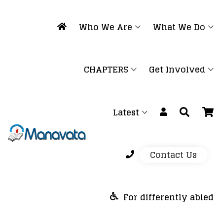
Who We Are
What We Do
CHAPTERS
Get Involved
Latest
Contact Us
For differently abled