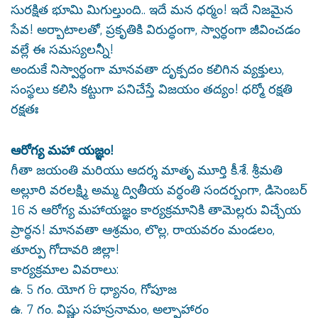
సురక్షిత భూమి మిగుల్తుంది.. ఇదే మన ధర్మం! ఇదే నిజమైన
సేవ! అర్బాటాలతో, ప్రకృతికి విరుద్ధంగా, స్వార్ధంగా జీవించడం
వల్లే ఈ సమస్యలన్నీ!
అందుకే నిస్వార్ధంగా మానవతా దృక్పదం కలిగిన వ్యక్తులు,
సంస్థలు కలిసి కట్టుగా పనిచేస్తే విజయం తద్యం! ధర్మో రక్షతి
రక్షతః
ఆరోగ్య మహా యజ్ఞం!
గీతా జయంతి మరియు ఆదర్శ మాతృ మూర్తి కీ.శే. శ్రీమతి
అల్లూరి వరలక్ష్మి అమ్మ ద్వితీయ వర్ధంతి సందర్బంగా, డిసెంబర్
16 న ఆరోగ్య మహాయజ్ఞం కార్యక్రమానికి తామెల్లరు విచ్చేయ
ప్రార్ధన! మానవతా ఆశ్రమం, లొల్ల, రాయవరం మండలం,
తూర్పు గోదావరి జిల్లా!
కార్యక్రమాల వివరాలు:
ఉ. 5 గం. యోగ & ధ్యానం, గోపూజ
ఉ. 7 గం. విష్ణు సహస్రనామం, అల్పాహారం