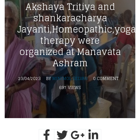
Akshaya Tritiya and
shankaracharya
Jayanti,Homeopathic,yoga
therapy were
organized at Manavata
Ashram
23/04/2023
BY
MINIMOL SELVAN
0 COMMENT
697 VIEWS