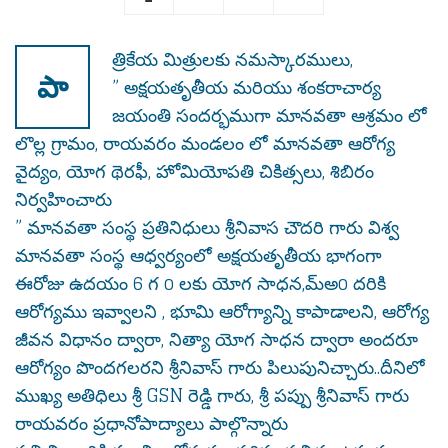
త్రికేయ మిత్రులకు నమస్కారములు,
పా
” అక్షయతృతీయ మరియు శంకరాచార్య
జయంతి సందర్భముగా మానవతా ఆశ్రమం లో
లొల్ల గ్రామం, రాయవరం మండలం లో మానవతా ఆరోగ్య
వైద్యం, యోగ థెరఫీ, హోమియోపతి చికిత్సలు, శిబిరం
నిర్వహించారు
” మానవతా సంస్థ ప్రతినిధులు శ్రీనివాస చౌదరి గారు విశ్వ
మానవతా సంస్థ ఆధ్వర్యంలో అక్షయతృతీయ భాగంగా
ఈరోజు ఉదయం 6 గ o లకు యోగ సాధన,మ్అo దరికి
ఆరోగ్యము ఇవ్వాలని , భూమి ఆరోగ్యాన్ని కాపాడాలని, ఆరోగ్య
జీవన విధానం ద్వారా, నిత్యా యోగ సాధన ద్వారా అందరూ
ఆరోగ్యం పొందగలరని శ్రీనివాస్ గారు పిలుపునిచ్చారు..దీనిలో
ముఖ్య అతిధిలు శ్రీ GSN రెడ్డి గారు, శ్రీ పప్పు శ్రీనివాస్ గారు
రాయవరం ప్రధానోపాద్యాలు పాల్గొన్నారు