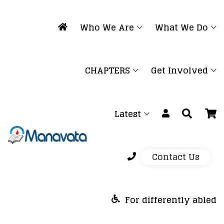
Who We Are
What We Do
CHAPTERS
Get Involved
Latest
Contact Us
For differently abled