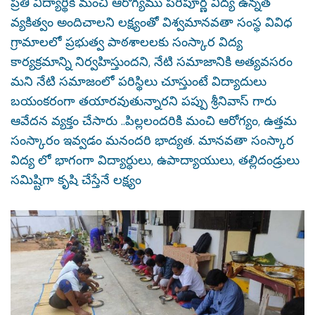
ప్రతి విద్యార్థికి మంచి ఆరోగ్యము పరిపూర్ణ విద్య ఉన్నత
వ్యకిత్వం అందిచాలని లక్ష్యంతో విశ్వమానవతా సంస్థ వివిధ
గ్రామాలలో ప్రభుత్వ పాఠశాలలకు సంస్కార విద్య
కార్యక్రమాన్ని నిర్వహిస్తుందని, నేటి సమాజానికి అత్యవసరం
మని నేటి సమాజంలో పరిస్థిలు చూస్తుంటే విద్యాదులు
బయంకరంగా తయారవుతున్నారని పప్పు శ్రీనివాస్ గారు
ఆవేదన వ్యక్తం చేసారు ..పిల్లలందరికి మంచి ఆరోగ్యం, ఉత్తమ
సంస్కారం ఇవ్వడం మనందరి భాద్యత. మానవతా సంస్కార
విద్య లో భాగంగా విద్యార్ధులు, ఉపాద్యాయులు, తల్లిదండ్రులు
సమిష్టిగా కృషి చేస్తేనే లక్ష్యం