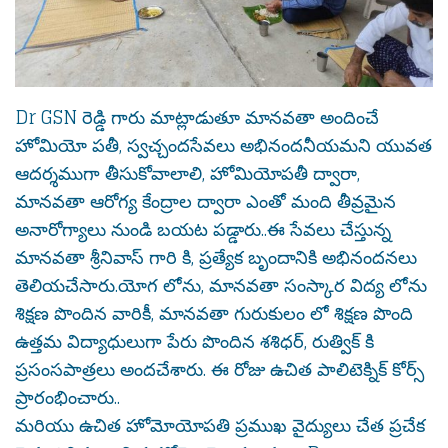
Dr GSN రెడ్డి గారు మాట్లాడుతూ మానవతా అందించే
హోమియో పతీ, స్వచ్చందసేవలు అభినందనీయమని యువత
ఆదర్శముగా తీసుకోవాలాలి, హోమియోపతీ ద్వారా,
మానవతా ఆరోగ్య కేంద్రాల ద్వారా ఎంతో మంది తీవ్రమైన
అనారోగ్యాలు నుండి బయట పడ్డారు..ఈ సేవలు చేస్తున్న
మానవతా శ్రీనివాస్ గారి కి, ప్రత్యేక బృందానికి అభినందనలు
తెలియచేసారు.యోగ లోను, మానవతా సంస్కార విద్య లోను
శిక్షణ పొందిన వారికీ, మానవతా గురుకులం లో శిక్షణ పొంది
ఉత్తమ విద్యాధులుగా పేరు పొందిన శశిధర్, రుత్విక్ కి
ప్రసంసపాత్రలు అందచేశారు. ఈ రోజు ఉచిత పాలిటెక్నిక్ కోర్స్
ప్రారంభించారు..
మరియు ఉచిత హోమోయోపతి ప్రముఖ వైద్యులు చేత ప్రచేక