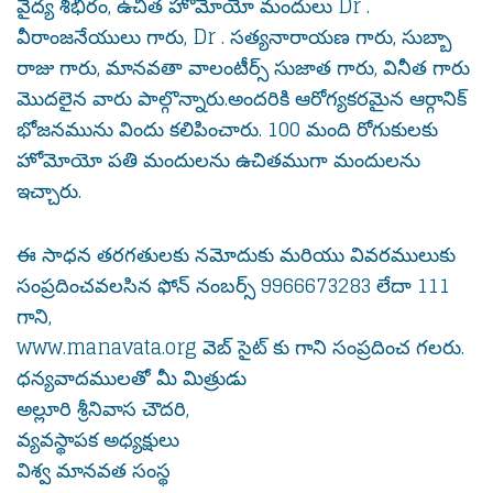
వైద్య శిభిరం, ఉచిత హోమోయో మందులు Dr .
వీరాంజనేయులు గారు, Dr . సత్యనారాయణ గారు, సుబ్బా
రాజు గారు, మానవతా వాలంటీర్స్ సుజాత గారు, వినీత గారు
మొదలైన వారు పాల్గొన్నారు.అందరికి ఆరోగ్యకరమైన ఆర్గానిక్
భోజనమును విందు కలిపించారు. 100 మంది రోగుకులకు
హోమోయో పతి మందులను ఉచితముగా మందులను
ఇచ్చారు.
ఈ సాధన తరగతులకు నమోదుకు మరియు వివరములుకు
సంప్రదించవలసిన ఫోన్ నంబర్స్ 9966673283 లేదా 111
గాని,
www.manavata.org వెబ్ సైట్ కు గాని సంప్రదించ గలరు.
ధన్యవాదములతో మీ మిత్రుడు
అల్లూరి శ్రీనివాస చౌదరి,
వ్యవస్థాపక అధ్యక్షులు
విశ్వ మానవత సంస్థ