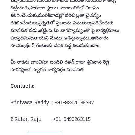
వచ్చింది..మన సుందర విశాఖను మరంత సుందరంగా తీర్చి
దిద్దేందుకు,పాఠశాల స్థాయి బాలబాలికల్లో వికాసం
కలిగించేందుకు,మురికివాడల్లో పరిశుబ్రతా చైతన్యం
రగిలించేందుకు,ప్రకృతితో ప్రజలను సమతుల్యపరిచేందుకు
మానవత నడుంకట్టింది..మీ బాగస్వామ్యంతో పై కార్యక్రమాలు
ఫలప్రదమవుతాయని మేము ఆశిస్తున్నాము..ఆదివారం
సాయంత్రం 5 గంటలకు వేదిక వద్ద కలుసుకుందాం..
మీ రాకను వాంఛిస్తూ బందిలి రతన్ రాజు, శ్రీనివాస రెడ్డి
సారథ్యంలో స్వాగత కార్యవర్గం మానవత.
Contacts:
Srinivasa Reddy : +91-93470 39767
B.Ratan Raju : +91-9490263115