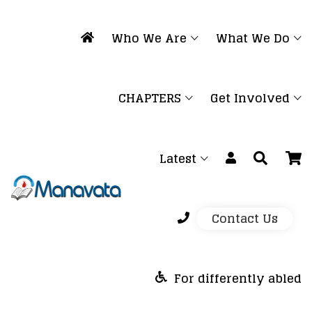
Who We Are
What We Do
CHAPTERS
Get Involved
Latest
Contact Us
For differently abled