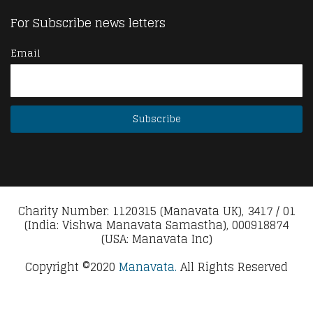
For Subscribe news letters
Email
Charity Number: 1120315 (Manavata UK), 3417 / 01
(India: Vishwa Manavata Samastha), 000918874
(USA: Manavata Inc)
Copyright ©2020
Manavata.
All Rights Reserved